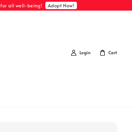
Adopt Now!
for all well-being!
Login
Cart