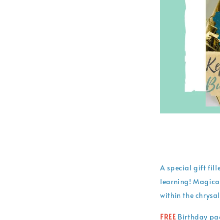
A special gift fi
learning!
Magical
within the chrysal
FREE
Birthday pa