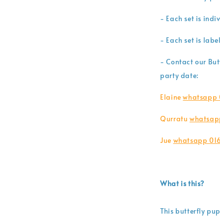
- Each set is ind
- Each set is labe
- Contact our But
party date:
Elaine
whatsapp
Qurratu
whatsap
Jue
whatsapp 01
What is this?
This butterfly pup