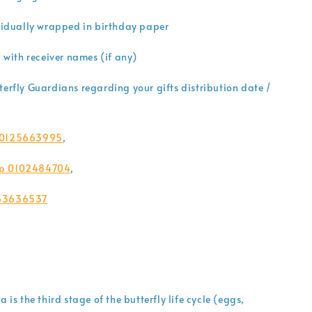
ividually wrapped in birthday paper
l with receiver names (if any)
terfly Guardians regarding your gifts distribution date /
 0125663995
,
p 0102484704
,
63636537
a is the third stage of the butterfly life cycle (eggs,