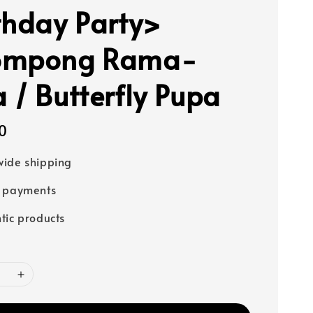
thday Party>
ompong Rama-
 / Butterfly Pupa
0
ide shipping
e payments
tic products