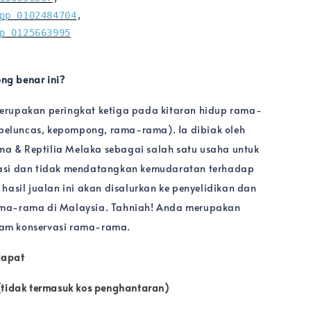
pp 0102484704
, 
p 0125663995
g benar ini?
erupakan peringkat ketiga pada kitaran hidup rama-
t beluncas, kepompong, rama-rama). Ia dibiak oleh
 & Reptilia Melaka sebagai salah satu usaha untuk
asi dan tidak mendatangkan kemudaratan terhadap
hasil jualan ini akan disalurkan ke penyelidikan dan
ma-rama di Malaysia. Tahniah! Anda merupakan
am konservasi rama-rama.
dapat
(tidak termasuk kos penghantaran)