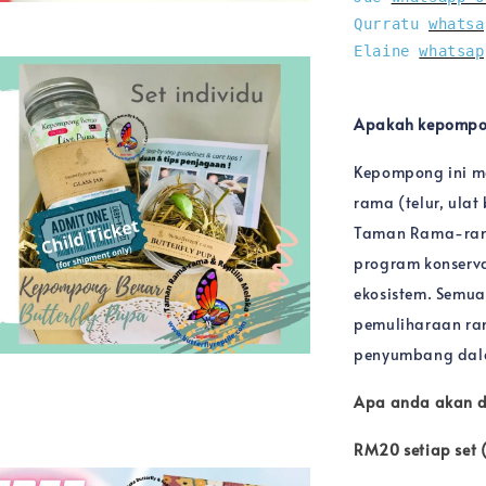
Qurratu 
whatsa
Elaine 
whatsap
Apakah kepompon
Kepompong ini m
rama (telur, ula
Taman Rama-rama
program konserv
ekosistem. Semua 
pemuliharaan ra
penyumbang dal
Apa anda akan 
RM20 setiap set 