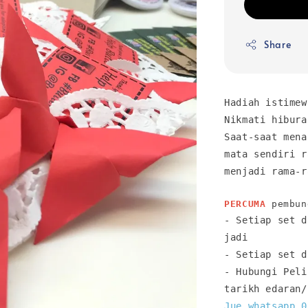
Share
Hadiah istimew
Nikmati hibura
Saat-saat mena
mata sendiri r
menjadi rama-r
PERCUMA
- Setiap set d
jadi
- Setiap set d
- Hubungi Peli
tarikh edaran/
Jue 
whatsapp 0