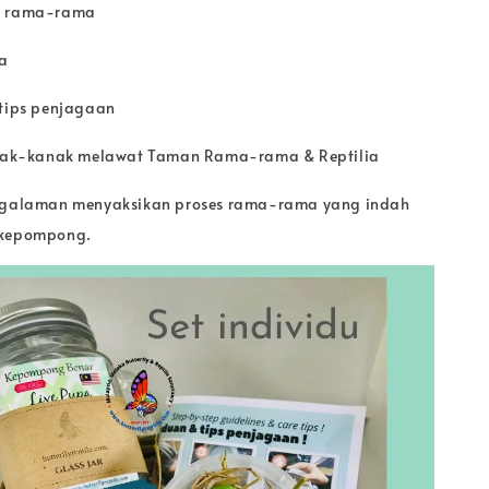
ng rama-rama
ca
 tips penjagaan
kanak-kanak melawat Taman Rama-rama & Reptilia
engalaman menyaksikan proses rama-rama yang indah
 kepompong.