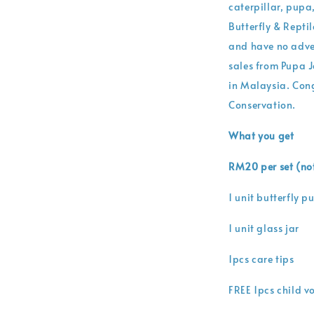
caterpillar, pupa,
Butterfly & Repti
and have no adver
sales from Pupa J
in Malaysia. Cong
Conservation.
What you get
RM20 per set (not
1 unit butterfly p
1 unit glass jar
1pcs care tips
FREE 1pcs child v