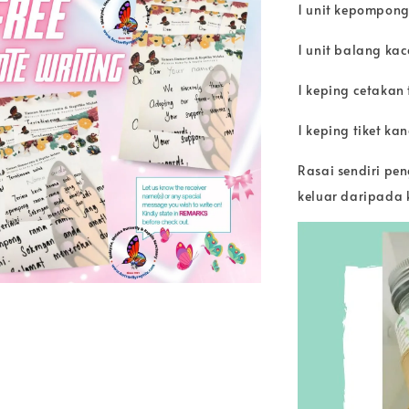
1 unit kepompo
1 unit balang ka
1 keping cetakan
1 keping tiket 
Rasai sendiri p
keluar daripada